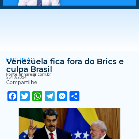
EXCLUSÃO
Venezuela fica fora do Brics e
culpa Brasil
Fonte: linharesjr.com.br
25/10/2024
Compartilhe
Facebook
Twitter
WhatsApp
Telegram
Messenger
Share