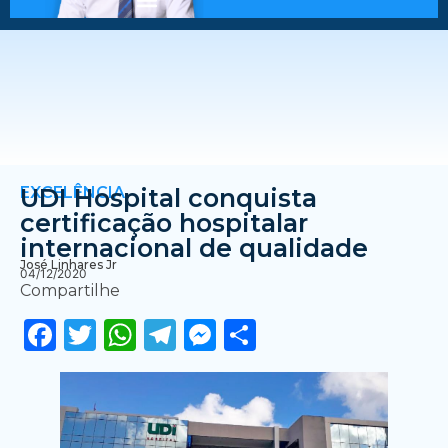
EXCELÊNCIA
UDI Hospital conquista
certificação hospitalar
internacional de qualidade
José Linhares Jr
04/12/2020
Compartilhe
Facebook
Twitter
WhatsApp
Telegram
Messenger
Share