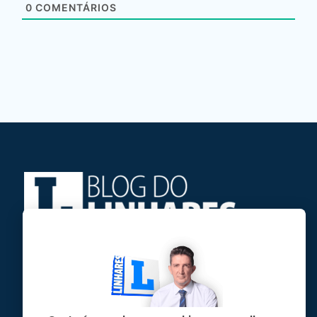
0
COMENTÁRIOS
Jose Linhares Jr é maranhense.
Formado em Jornalismo, estudou filosofia
e tem pós-graduações em ciência política