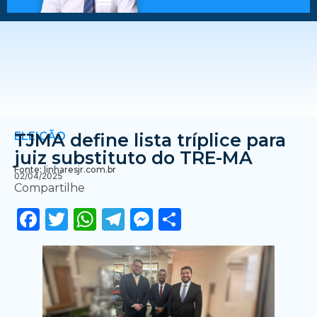
ELEIÇÃO
TJMA define lista tríplice para
juiz substituto do TRE-MA
Fonte: linharesjr.com.br
02/04/2025
Compartilhe
Facebook
Twitter
WhatsApp
Telegram
Messenger
Share