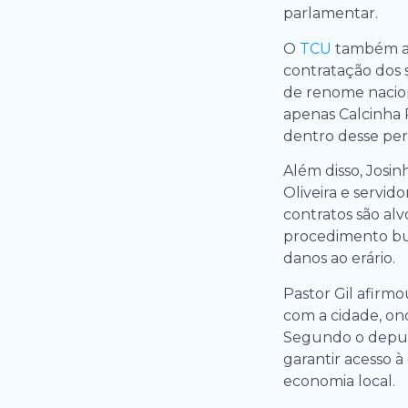
parlamentar.
O
TCU
também ap
contratação dos 
de renome nacion
apenas Calcinha 
dentro desse perf
Além disso, Josi
Oliveira e servid
contratos são al
procedimento bus
danos ao erário.
Pastor Gil afirmo
com a cidade, ond
Segundo o deput
garantir acesso à
economia local.