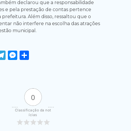
ambém declarou que a responsabilidade
es e pela prestação de contas pertence
prefeitura. Além disso, ressaltou que o
tar não interfere na escolha das atrações
estão municipal.
ook
tter
WhatsApp
Telegram
Messenger
Share
0
Classificação da not
ícias