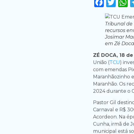
Faceb
Twi
Tribunal de
recursos en
Josimar Ma
em Zé Doca
ZÉ DOCA, 18 de
União (
TCU
) inv
com emendas Pix
Maranhãozinho e 
Maranhão. Os rec
2024 durante o C
Pastor Gil destin
Carnaval e R$ 300
Acordeon. Na épo
Cunha, irmã de J
municipal está s