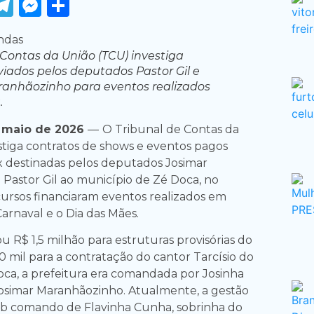
ook
tter
WhatsApp
Telegram
Messenger
Share
 Contas da União (TCU) investiga
viados pelos deputados Pastor Gil e
ranhãozinho para eventos realizados
.
 maio de 2026
—
O Tribunal de Contas da
estiga contratos de shows e eventos pagos
 destinadas pelos deputados Josimar
Pastor Gil ao município de Zé Doca, no
ursos financiaram eventos realizados em
arnaval e o Dia das Mães.
ou R$ 1,5 milhão para estruturas provisórias do
 mil para a contratação do cantor Tarcísio do
ca, a prefeitura era comandada por Josinha
osimar Maranhãozinho. Atualmente, a gestão
ob comando de Flavinha Cunha, sobrinha do