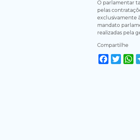
O parlamentar t
pelas contrataçõ
exclusivamente à 
mandato parlamen
realizadas pela g
Compartilhe
Faceb
Twi