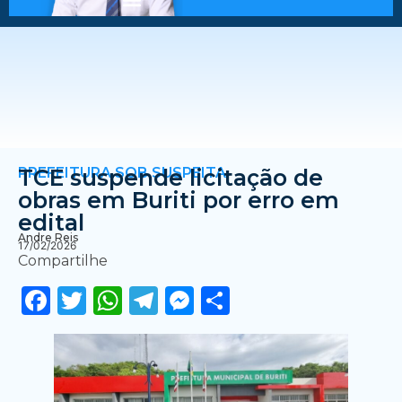
PREFEITURA SOB SUSPEITA
TCE suspende licitação de
obras em Buriti por erro em
edital
Andre Reis
17/02/2026
Compartilhe
Facebook
Twitter
WhatsApp
Telegram
Messenger
Share