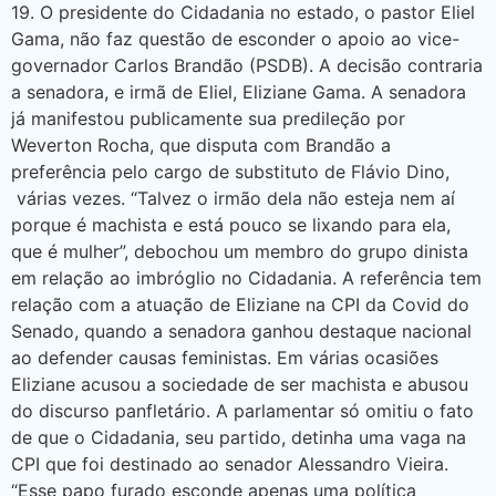
19. O presidente do Cidadania no estado, o pastor Eliel
Gama, não faz questão de esconder o apoio ao vice-
governador Carlos Brandão (PSDB). A decisão contraria
a senadora, e irmã de Eliel, Eliziane Gama. A senadora
já manifestou publicamente sua predileção por
Weverton Rocha, que disputa com Brandão a
preferência pelo cargo de substituto de Flávio Dino,
várias vezes. “Talvez o irmão dela não esteja nem aí
porque é machista e está pouco se lixando para ela,
que é mulher”, debochou um membro do grupo dinista
em relação ao imbróglio no Cidadania. A referência tem
relação com a atuação de Eliziane na CPI da Covid do
Senado, quando a senadora ganhou destaque nacional
ao defender causas feministas. Em várias ocasiões
Eliziane acusou a sociedade de ser machista e abusou
do discurso panfletário. A parlamentar só omitiu o fato
de que o Cidadania, seu partido, detinha uma vaga na
CPI que foi destinado ao senador Alessandro Vieira.
“Esse papo furado esconde apenas uma política