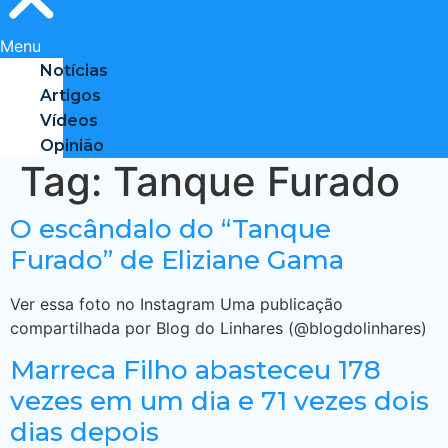
Menu
Notícias
Artigos
Vídeos
Opinião
Tag:
Tanque Furado
O escândalo do “Tanque
Furado” de Eliziane Gama
Ver essa foto no Instagram Uma publicação
compartilhada por Blog do Linhares (@blogdolinhares)
Marreca Filho abasteceu 178
vezes em um dia e 71 vezes dois
dias depois