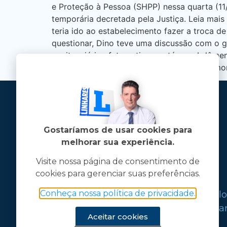
e Proteção à Pessoa (SHPP) nessa quarta (11
temporária decretada pela Justiça. Leia mais
teria ido ao estabelecimento fazer a troca d
questionar, Dino teve uma discussão com o ge
penitenciário efetuou tiros no tórax, abdôme
levada para o hospital, mas não resistiu e mo
Gostaríamos de usar cookies para
melhorar sua experiência.
Visite nossa página de consentimento de
cookies para gerenciar suas preferências.
Jose Linhares Jr é maranhense.
Conheça nossa política de privacidade.
Formado em Jornalismo, estudou filo
graduações em ciência política e mark
Aceitar cookies