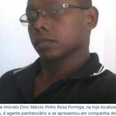
e imóveis Dino Márcio Pinho Rosa Formiga, na loja localiz
os, é agente penitenciário e se apresentou em companhia 