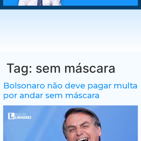
Tag:
sem máscara
Bolsonaro não deve pagar multa
por andar sem máscara