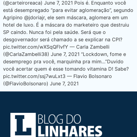
(@carteiroreaca) June 7, 2021 Pois é. Enquanto você
está desempregado “para evitar aglomeração”, segundo
Agripino @jdoriajr, ele sem máscara, aglomera em um
hotel de luxo. É a máscara do marketeiro que destruiu
SP caindo. Nunca foi pela saúde. Será que o
desgovernador será chamado a se explicar na CPI?
pic.twitter.com/wXSqQFlvfY — Carla Zambelli
(@CarlaZambelli38) June 7, 2021 “Lockdown, fome e
desemprego pra você, marquinha pra mim…”Duvido
você acertar quem é esse tomando vitamina D! Sabe?
pic.twitter.com/ssj7wuLxt3 — Flavio Bolsonaro
(@FlavioBolsonaro) June 7, 2021