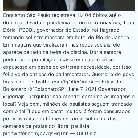
Enquanto São Paulo registrava 11.404 óbitos até o
domingo devido a pandemia do novo coronavírus, João
Dória (PSDB), governador do Estado, foi flagrado
tomando sol sem máscara em hotel do Rio de Janeiro.
Em imagens que viralizaram nas redes sociais, ele
aparece deitado na beira da piscina. Dória sempre
pediu que a população ficasse em casa e só se
expusesse em casos de extrema necessidade, por isso
foi alvo de críticas de parlamentares. Guerreiro do povo
brasileiro. pic.twitter.com/EjOReGmtzX — Eduardo
Bolsonaro (@BolsonaroSP) June 7, 2021 Governador
@jdoriajr , perguntar não ofende: confirma as imagens e
local? Veja bem, milhões de paulistas seguem trancado
com o tal “fique em casa”, muitos já foram censurados
por ir às ruas ou até mesmo tomar sol numa das
centenas de praias do litoral paulista.
pic.twitter.com/c77qsHgThb — Gil Diniz