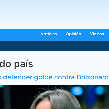
Notícias
Opinião
Vídeos
do país
ais defender golpe contra Bolsonaro