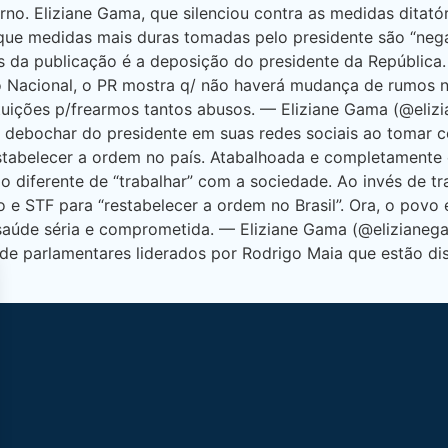
rno. Eliziane Gama, que silenciou contra as medidas ditat
 que medidas mais duras tomadas pelo presidente são “ne
ás da publicação é a deposição do presidente da República
 Nacional, o PR mostra q/ não haverá mudança de rumos no
tituições p/frearmos tantos abusos. — Eliziane Gama (@eli
 debochar do presidente em suas redes sociais ao tomar 
restabelecer a ordem no país. Atabalhoada e completament
o diferente de “trabalhar” com a sociedade. Ao invés de t
e STF para “restabelecer a ordem no Brasil”. Ora, o povo 
 saúde séria e comprometida. — Eliziane Gama (@elizianeg
e parlamentares liderados por Rodrigo Maia que estão dis