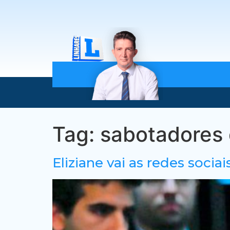
Tag:
sabotadores 
Eliziane vai as redes soci