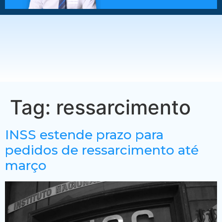
Tag:
ressarcimento
INSS estende prazo para
pedidos de ressarcimento até
março