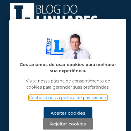
Jose Linhares Jr é maranhense.
Formado em Jornalismo, estudou filosofia
e tem pós-graduações em ciência política
e marketing político.
Gostaríamos de usar cookies para melhorar
sua experiência.
Menu principal
Visite nossa página de consentimento de
cookies para gerenciar suas preferências.
Notícias
Opinião
Conheça nossa política de privacidade.
Vídeos
Chama o Linhares
Aceitar cookies
Rejeitar cookies