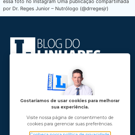
essa foto no Instagram Uma publicação compartilhada
por Dr. Reges Junior – Nutrólogo (@drregesjr)
Jose Linhares Jr é maranhense.
Formado em Jornalismo, estudou filosofia
e tem pós-graduações em ciência política
e marketing político.
Gostaríamos de usar cookies para melhorar
sua experiência.
Menu principal
Visite nossa página de consentimento de
cookies para gerenciar suas preferências.
Notícias
Opinião
Conheça nossa política de privacidade.