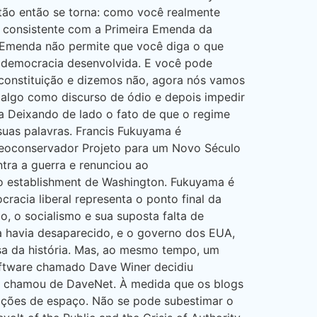
tão então se torna: como você realmente
ja consistente com a Primeira Emenda da
a Emenda não permite que você diga o que
er democracia desenvolvida. E você pode
 constituição e dizemos não, agora nós vamos
 algo como discurso de ódio e depois impedir
a Deixando de lado o fato de que o regime
suas palavras. Francis Fukuyama é
neoconservador Projeto para um Novo Século
tra a guerra e renunciou ao
do establishment de Washington. Fukuyama é
racia liberal representa o ponto final da
, o socialismo e sua suposta falta de
a havia desaparecido, e o governo dos EUA,
osa da história. Mas, ao mesmo tempo, um
oftware chamado Dave Winer decidiu
e o chamou de DaveNet. À medida que os blogs
trições de espaço. Não se pode subestimar o