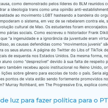
 causa, como demonstrado pelos líderes do BLM reunidos
drar a ideologia trans como uma opinião anti-establishmen
lealdade ao movimento LGBT hasteando a bandeira do orgul
mpoderam o sistema, em vez de se rebelarem contra ele, 
ução cultural de Mao. Os estudantes foram encorajados pe
mo párias sociais. Como escreveu o historiador Frank Diköt
que “a ingenuidade e a ignorância da juventude eram virtu
 disso, as causas defendidas como “movimentos juvenis” 
 os seus alunos. A página do Twitter do Libs of TikTok de
ais de esquerda nos Estados Unidos. Da mesma forma, no R
 aluno como “desprezível” devido à sua falta de respeito 
nero também recebeu apoio institucional no Reino Unido, o
lições sobre gênero para escolas de todo o país. Seria al
tes pontos de vista estão sendo fortemente promovidos no
? Murray Rothbard, em The Progressive Era, explica como
 de luz para fazer política para o PT