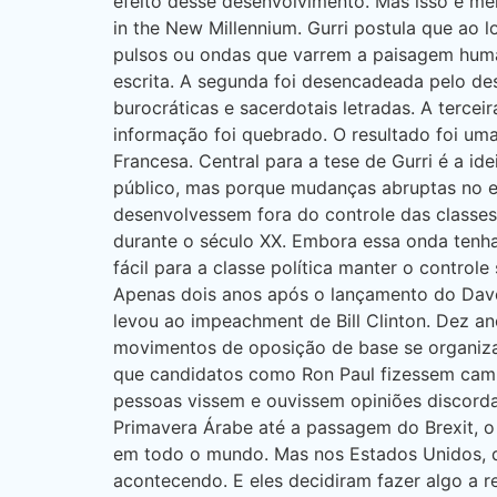
efeito desse desenvolvimento. Mas isso é melh
in the New Millennium. Gurri postula que ao
pulsos ou ondas que varrem a paisagem huma
escrita. A segunda foi desencadeada pelo de
burocráticas e sacerdotais letradas. A terce
informação foi quebrado. O resultado foi um
Francesa. Central para a tese de Gurri é a 
público, mas porque mudanças abruptas no e
desenvolvessem fora do controle das classe
durante o século XX. Embora essa onda tenha
fácil para a classe política manter o contro
Apenas dois anos após o lançamento do DaveNe
levou ao impeachment de Bill Clinton. Dez an
movimentos de oposição de base se organizas
que candidatos como Ron Paul fizessem campa
pessoas vissem e ouvissem opiniões discorda
Primavera Árabe até a passagem do Brexit, o
em todo o mundo. Mas nos Estados Unidos, d
acontecendo. E eles decidiram fazer algo a r