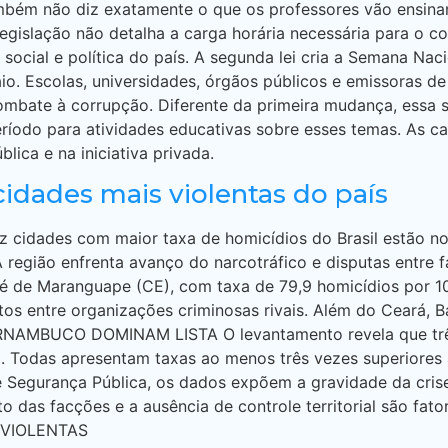
Também não diz exatamente o que os professores vão ensina
 legislação não detalha a carga horária necessária para o c
social e política do país. A segunda lei cria a Semana Naci
o. Escolas, universidades, órgãos públicos e emissoras de 
combate à corrupção. Diferente da primeira mudança, essa
eríodo para atividades educativas sobre esses temas. As 
lica e na iniciativa privada.
cidades mais violentas do país
z cidades com maior taxa de homicídios do Brasil estão no
A região enfrenta avanço do narcotráfico e disputas ent
é de Maranguape (CE), com taxa de 79,9 homicídios por 100
tos entre organizações criminosas rivais. Além do Ceará
RNAMBUCO DOMINAM LISTA O levantamento revela que três
. Todas apresentam taxas ao menos três vezes superiores 
de Segurança Pública, os dados expõem a gravidade da cri
 das facções e a ausência de controle territorial são fator
 VIOLENTAS