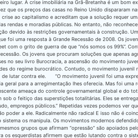
iro lugar. A crise imobiliária na Grã-Bretanha é um bom e
vez que os preços das casas no Reino Unido dispararam n
 crise ao capitalismo e acreditam que a solução requer u
as rendas e moradias públicas. No entanto, não reconhece
ção devido às restrições governamentais à construção. Um
ue foi uma resposta à Grande Recessão de 2008. Os joven
t com o grito de guerra de que “nós somos os 99%”. Contud
 recessão. Os jovens que procuram soluções que apenas ag
 no seu livro Burocracia, a ascensão do movimento juven
ades do regime burocrático. Contudo, o movimento juvenil
z de lutar contra ele. “O movimento juvenil foi uma expr
a geral para a arregimentação lhes oferecia. Mas foi uma 
rescente ameaça do controle governamental global e do tot
ob o feitiço das superstições totalitárias. Eles se entre
tudo, empregos públicos.” Repetidas vezes podemos ver q
dão poder a ele. Radicalmente não radical E isso não é coi
io sistema os manipula. Os movimentos modernos defendido
s mesmos grupos que afirmam “opressão” são apoiados pelo
 os esquerdistas afirmem que estão lutando contra o sist