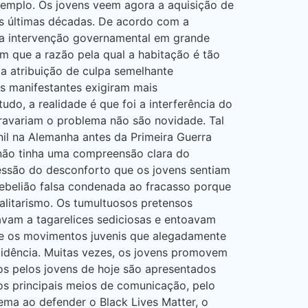
xemplo. Os jovens veem agora a aquisição de
as últimas décadas. De acordo com a
ma intervenção governamental em grande
m que a razão pela qual a habitação é tão
a atribuição de culpa semelhante
s manifestantes exigiram mais
o, a realidade é que foi a interferência do
ravariam o problema não são novidade. Tal
il na Alemanha antes da Primeira Guerra
 não tinha uma compreensão clara do
essão do desconforto que os jovens sentiam
rebelião falsa condenada ao fracasso porque
alitarismo. Os tumultuosos pretensos
gavam a tagarelices sediciosas e entoavam
ue os movimentos juvenis que alegadamente
ncidência. Muitas vezes, os jovens promovem
s pelos jovens de hoje são apresentados
s principais meios de comunicação, pelo
ema ao defender o Black Lives Matter, o