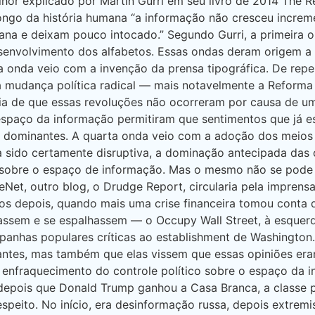
or explicado por Martin Gurri em seu livro de 2014 The Rev
 longo da história humana “a informação não cresceu inc
na e deixam pouco intocado.” Segundo Gurri, a primeira 
senvolvimento dos alfabetos. Essas ondas deram origem a 
ira onda veio com a invenção da prensa tipográfica. De rep
a mudança política radical — mais notavelmente a Reforma
ideia de que essas revoluções não ocorreram por causa de 
spaço da informação permitiram que sentimentos que já e
s dominantes. A quarta onda veio com a adoção dos meios 
 sido certamente disruptiva, a dominação antecipada das 
le sobre o espaço de informação. Mas o mesmo não se pode d
t, outro blog, o Drudge Report, circularia pela imprensa 
os depois, quando mais uma crise financeira tomou conta do
sem e se espalhassem — o Occupy Wall Street, à esquerda,
nhas populares críticas ao establishment de Washington. 
ntes, mas também que elas vissem que essas opiniões eram
 enfraquecimento do controle político sobre o espaço da 
epois que Donald Trump ganhou a Casa Branca, a classe po
espeito. No início, era desinformação russa, depois extremi