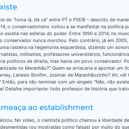
xiste
o “toma lá, dá cá” entre PT e PSDB – descrito de manei
4, o conservadorismo voltou a se manifestar na política pa
o existia nas esferas do poder. Entre 1990 e 2014, no mund
o conservador nunca murchou. Pelo contrário, já em 2005,
uma rasteira na hegemonia esquerdista, dizendo um sonoro
jornalistas, militantes, professores universitários, funcion
ia políticos de direita, mas havia um povo conservador. 
rganizada no Maranhão?” Quem se arriscaria a apontar um l
rney, Lahesio Bonfim, Josimar de Maranhãozinho? Ah, vá! 
? Então, para não terminar com um singelo “Não, não existe
! Detalhe importante: todo professor de história que trat
 ameaça ao establishment
alizou. No vídeo, o cientista político chamou a liberdade 
m desmentidas (ou mostradas como falsas) por muito do qu