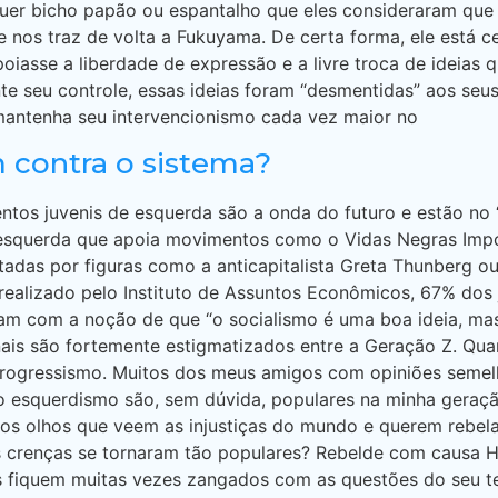
uer bicho papão ou espantalho que eles consideraram que p
e nos traz de volta a Fukuyama. De certa forma, ele está ce
oiasse a liberdade de expressão e a livre troca de ideias
nte seu controle, essas ideias foram “desmentidas” aos se
antenha seu intervencionismo cada vez maior no
 contra o sistema?
os juvenis de esquerda são a onda do futuro e estão no “l
e esquerda que apoia movimentos como o Vidas Negras Impo
adas por figuras como a anticapitalista Greta Thunberg ou
realizado pelo Instituto de Assuntos Econômicos, 67% dos
m com a noção de que “o socialismo é uma boa ideia, mas 
onais são fortemente estigmatizados entre a Geração Z. Qu
progressismo. Muitos dos meus amigos com opiniões semel
 o esquerdismo são, sem dúvida, populares na minha geraçã
os olhos que veem as injustiças do mundo e querem rebelar
as crenças se tornaram tão populares? Rebelde com causa 
s fiquem muitas vezes zangados com as questões do seu 