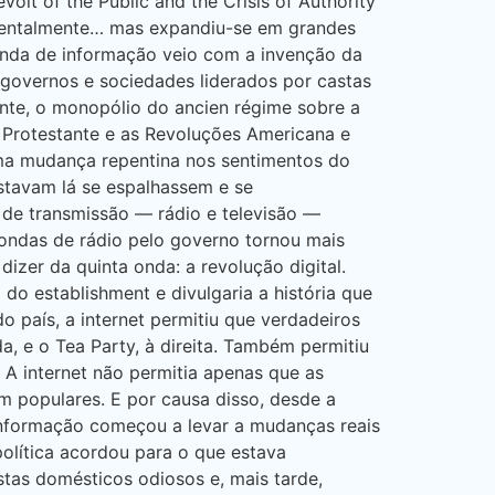
olt of the Public and the Crisis of Authority
rementalmente… mas expandiu-se em grandes
onda de informação veio com a invenção da
governos e sociedades liderados por castas
ente, o monopólio do ancien régime sobre a
 Protestante e as Revoluções Americana e
uma mudança repentina nos sentimentos do
stavam lá se espalhassem e se
de transmissão — rádio e televisão —
ondas de rádio pelo governo tornou mais
izer da quinta onda: a revolução digital.
do establishment e divulgaria a história que
 país, a internet permitiu que verdadeiros
 e o Tea Party, à direita. Também permitiu
A internet não permitia apenas que as
 populares. E por causa disso, desde a
informação começou a levar a mudanças reais
lítica acordou para o que estava
stas domésticos odiosos e, mais tarde,