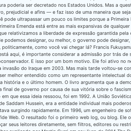
ura poderia ser decretado nos Estados Unidos. Mas a ques
o, prejudicial e afins — e faz isso de uma maneira que se
ê pode ultrapassar um pouco os limites porque a Primeir
a Primeira Emenda está entre as mais expansivas de qualqu
e relativizamos a liberdade de expressão garantida pela
e podemos designar, ou melhor, o governo pode designar,
, politicamente, como você vai chegar lá? Francis Fukuyam
stá aqui, é importante considerar a admissão por trás de 
onservador. E isso por um bom motivo. Ele foi ativo no 
a invasão do Iraque em 2003. Mas mais tarde voltou-se con
ser melhor entendido como um representante intelectual 
a história e o último homem. O livro argumenta que a democ
final de governo por causa de sua vitória sobre o fascismo
em que essa ideia ressoou, foi em 1992. A União Soviétic
 de Saddam Hussein, era a entidade individual mais poder
stava surgindo rapidamente. Em 1996, um engenheiro de s
ide Web. O resultado foi o primeiro web log, ou blog. El
r seus leitores diretamente, sem filtros, editores ou res