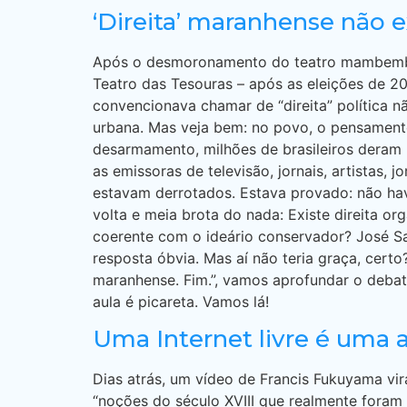
‘Direita’ maranhense não e
Após o desmoronamento do teatro mambembe d
Teatro das Tesouras – após as eleições de 201
convencionava chamar de “direita” política nã
urbana. Mas veja bem: no povo, o pensament
desarmamento, milhões de brasileiros deram 
as emissoras de televisão, jornais, artistas, 
estavam derrotados. Estava provado: não hav
volta e meia brota do nada: Existe direita o
coerente com o ideário conservador? José Sa
resposta óbvia. Mas aí não teria graça, certo
maranhense. Fim.”, vamos aprofundar o debate
aula é picareta. Vamos lá!
Uma Internet livre é uma
Dias atrás, um vídeo de Francis Fukuyama vir
“noções do século XVIII que realmente fora