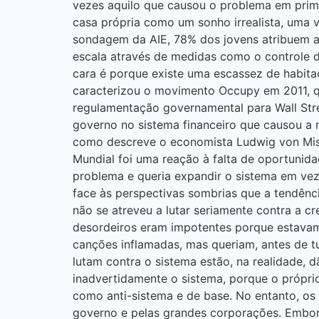
vezes aquilo que causou o problema em prime
casa própria como um sonho irrealista, uma 
sondagem da AIE, 78% dos jovens atribuem a
escala através de medidas como o controle d
cara é porque existe uma escassez de habita
caracterizou o movimento Occupy em 2011, q
regulamentação governamental para Wall Stree
governo no sistema financeiro que causou a
como descreve o economista Ludwig von Mises
Mundial foi uma reação à falta de oportunid
problema e queria expandir o sistema em ve
face às perspectivas sombrias que a tendênci
não se atreveu a lutar seriamente contra a c
desordeiros eram impotentes porque estavam s
canções inflamadas, mas queriam, antes de 
lutam contra o sistema estão, na realidade, 
inadvertidamente o sistema, porque o própr
como anti-sistema e de base. No entanto, o
governo e pelas grandes corporações. Embora