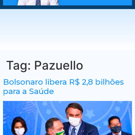
Tag:
Pazuello
Bolsonaro libera R$ 2,8 bilhões
para a Saúde