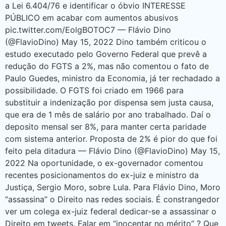
a Lei 6.404/76 e identificar o óbvio INTERESSE
PÚBLICO em acabar com aumentos abusivos
pic.twitter.com/EolgBOTOC7 — Flávio Dino
(@FlavioDino) May 15, 2022 Dino também criticou o
estudo executado pelo Governo Federal que prevê a
redução do FGTS a 2%, mas não comentou o fato de
Paulo Guedes, ministro da Economia, já ter rechadado a
possibilidade. O FGTS foi criado em 1966 para
substituir a indenização por dispensa sem justa causa,
que era de 1 mês de salário por ano trabalhado. Daí o
deposito mensal ser 8%, para manter certa paridade
com sistema anterior. Proposta de 2% é pior do que foi
feito pela ditadura — Flávio Dino (@FlavioDino) May 15,
2022 Na oportunidade, o ex-governador comentou
recentes posicionamentos do ex-juiz e ministro da
Justiça, Sergio Moro, sobre Lula. Para Flávio Dino, Moro
“assassina” o Direito nas redes sociais. É constrangedor
ver um colega ex-juiz federal dedicar-se a assassinar o
Direito em tweets. Falar em “inocentar no mérito” ? Que