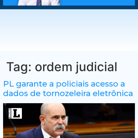
Tag:
ordem judicial
PL garante a policiais acesso a
dados de tornozeleira eletrônica