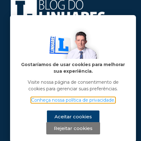
Jose Linhares Jr é maranhense.
Formado em Jornalismo, estudou filosofia
e tem pós-graduações em ciência política
e marketing político.
Gostaríamos de usar cookies para melhorar
sua experiência.
Menu principal
Visite nossa página de consentimento de
cookies para gerenciar suas preferências.
Notícias
Opinião
Conheça nossa política de privacidade.
Vídeos
Chama o Linhares
Aceitar cookies
Rejeitar cookies