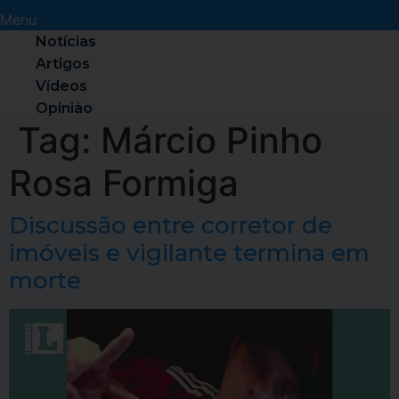
Menu
Notícias
Artigos
Vídeos
Opinião
Tag:
Márcio Pinho
Rosa Formiga
Discussão entre corretor de
imóveis e vigilante termina em
morte