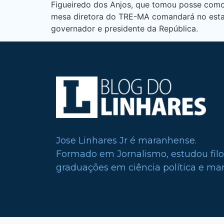
Figueiredo dos Anjos, que tomou posse como 
mesa diretora do TRE-MA comandará no estado
governador e presidente da República.
Jose Linhares Jr é maranhense.
Formado em Jornalismo, estudou filo
graduações em ciência política e mark