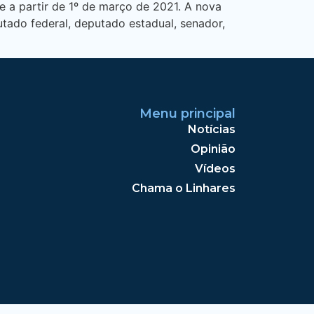
 a partir de 1º de março de 2021. A nova
tado federal, deputado estadual, senador,
Menu principal
Notícias
Opinião
Vídeos
Chama o Linhares