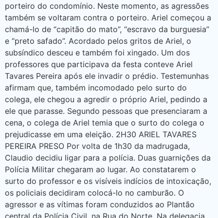
porteiro do condomínio. Neste momento, as agressões
também se voltaram contra o porteiro. Ariel começou a
chamá-lo de “capitão do mato”, “escravo da burguesia”
e “preto safado”. Acordado pelos gritos de Ariel, o
subsíndico desceu e também foi xingado. Um dos
professores que participava da festa conteve Ariel
Tavares Pereira após ele invadir o prédio. Testemunhas
afirmam que, também incomodado pelo surto do
colega, ele chegou a agredir o próprio Ariel, pedindo a
ele que parasse. Segundo pessoas que presenciaram a
cena, o colega de Ariel temia que o surto do colega o
prejudicasse em uma eleição. 2H30 ARIEL TAVARES
PEREIRA PRESO Por volta de 1h30 da madrugada,
Claudio decidiu ligar para a polícia. Duas guarnições da
Polícia Militar chegaram ao lugar. Ao constatarem o
surto do professor e os visíveis indícios de intoxicação,
os policiais decidiram colocá-lo no camburão. O
agressor e as vítimas foram conduzidos ao Plantão
central da Polícia Civil, na Rua do Norte. Na delegacia,