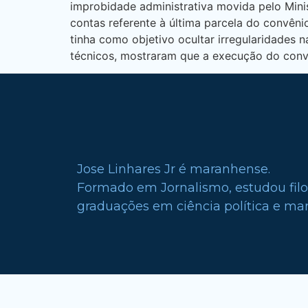
improbidade administrativa movida pelo Mini
contas referente à última parcela do convên
tinha como objetivo ocultar irregularidades
técnicos, mostraram que a execução do convê
Jose Linhares Jr é maranhense.
Formado em Jornalismo, estudou filo
graduações em ciência política e mark