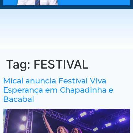
Tag:
FESTIVAL
Mical anuncia Festival Viva
Esperança em Chapadinha e
Bacabal