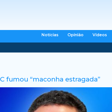
Notícias
Opinião
Vídeos
HC fumou “maconha estragada”