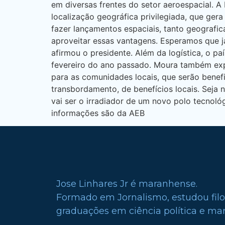
em diversas frentes do setor aeroespacial. A
localização geográfica privilegiada, que ge
fazer lançamentos espaciais, tanto geografic
aproveitar essas vantagens. Esperamos que
afirmou o presidente. Além da logística, o 
fevereiro do ano passado. Moura também exp
para as comunidades locais, que serão benef
transbordamento, de benefícios locais. Seja 
vai ser o irradiador de um novo polo tecnológ
informações são da AEB
Jose Linhares Jr é maranhense.
Formado em Jornalismo, estudou filo
graduações em ciência política e mark