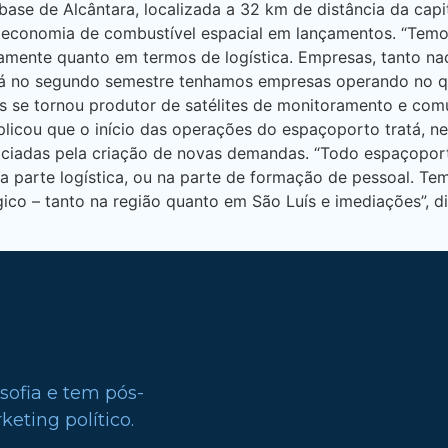
 base de Alcântara, localizada a 32 km de distância da cap
ra economia de combustível espacial em lançamentos. “Te
amente quanto em termos de logística. Empresas, tanto nac
 já no segundo semestre tenhamos empresas operando no 
país se tornou produtor de satélites de monitoramento e c
licou que o início das operações do espaçoporto tratá, n
iciadas pela criação de novas demandas. “Todo espaçopor
na parte logística, ou na parte de formação de pessoal. T
ico – tanto na região quanto em São Luís e imediações”, di
sofia e tem pós-
eting político.