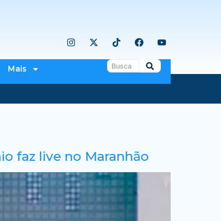
Mais
io faz live no Maranhão