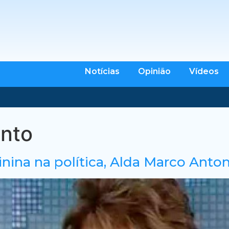
Notícias
Opinião
Vídeos
nto
nina na política, Alda Marco Anton