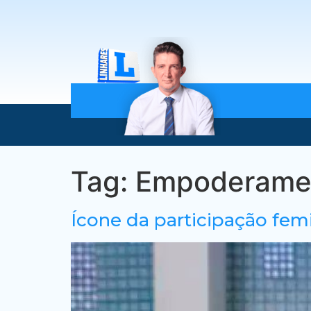
Tag:
Empoderame
Ícone da participação femi