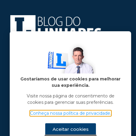
Jose Linhares Jr é maranhense.
Formado em Jornalismo, estudou filosofia
e tem pós-graduações em ciência política
e marketing político.
Gostaríamos de usar cookies para melhorar
sua experiência.
Menu principal
Visite nossa página de consentimento de
cookies para gerenciar suas preferências.
Notícias
Opinião
Conheça nossa política de privacidade.
Vídeos
Chama o Linhares
Aceitar cookies