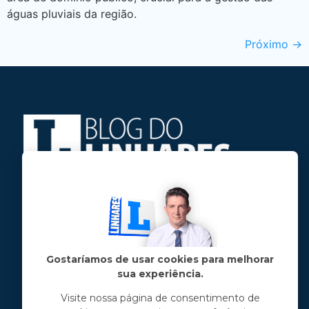
águas pluviais da região.
Próximo
→
Jose Linhares Jr é maranhense.
Formado em Jornalismo, estudou filosofia
e tem pós-graduações em ciência política
e marketing político.
Gostaríamos de usar cookies para melhorar
sua experiência.
Menu principal
Visite nossa página de consentimento de