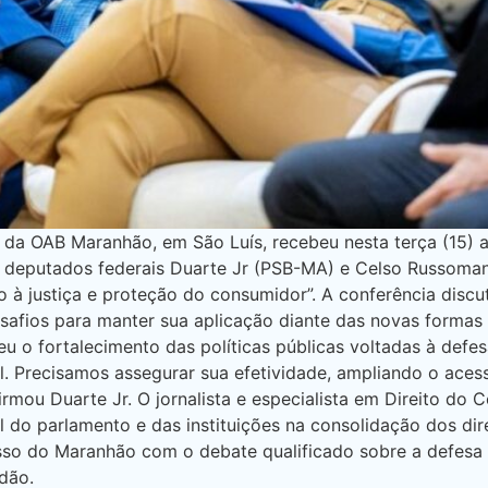
a OAB Maranhão, em São Luís, recebeu nesta terça (15) a
 deputados federais Duarte Jr (PSB-MA) e Celso Russoma
o à justiça e proteção do consumidor”. A conferência disc
afios para manter sua aplicação diante das novas formas
deu o fortalecimento das políticas públicas voltadas à de
l. Precisamos assegurar sua efetividade, ampliando o aces
afirmou Duarte Jr. O jornalista e especialista em Direito 
l do parlamento e das instituições na consolidação dos di
o do Maranhão com o debate qualificado sobre a defesa 
dão.