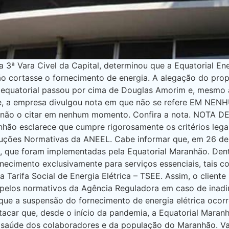
3ª Vara Civel da Capital, determinou que a Equatorial Ene
 cortasse o fornecimento de energia. A alegação do proprie
 equatorial passou por cima de Douglas Amorim e, mesmo 
dade, a empresa divulgou nota em que não se refere EM NE
o não o citar em nenhum momento. Confira a nota. NOTA
anhão esclarece que cumpre rigorosamente os critérios leg
soluções Normativas da ANEEL. Cabe informar que, em 26 d
021, que foram implementadas pela Equatorial Maranhão. De
necimento exclusivamente para serviços essenciais, tais c
a Tarifa Social de Energia Elétrica – TSEE. Assim, o client
o pelos normativos da Agência Reguladora em caso de inad
que a suspensão do fornecimento de energia elétrica ocor
estacar que, desde o início da pandemia, a Equatorial Mara
a saúde dos colaboradores e da população do Maranhão. Va