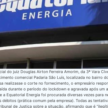
ial do juiz Douglas Airton Ferreira Amorim, da 3ª Vara Cív
ecimento comercial Padaria São Luís, localizada no bairro
sa realizasse o corte no fornecimento, o empresário resp
aída durante o período do lockdown e agravada após um as
e a Equatorial Energia foi procurada diversas vezes para 
s débitos (prática comum pela empresa). Todas as tentativ
ribunal de Justiça sobre a situação, afirmando que é “ileg