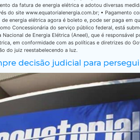
nto da fatura de energia elétrica e adotou diversas medi
és do site www.equatorialenergia.com.br; • Pagamento co
a de energia elétrica agora é boleto e, pode ser paga em 
omo Concessionária do serviço público federal, está submeti
Nacional de Energia Elétrica (Aneel), que é responsável por
étrica, em conformidade com as políticas e diretrizes do G
o do juiz reestabelecendo a luz.
pre decisão judicial para persegu