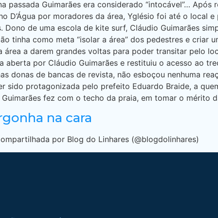
na passada Guimarães era considerado “intocável”… Após 
ho D’Água por moradores da área, Yglésio foi até o local 
. Dono de uma escola de kite surf, Cláudio Guimarães simp
ção tinha como meta “isolar a área” dos pedestres e criar 
área a darem grandes voltas para poder transitar pelo loc
 aberta por Cláudio Guimarães e restituiu o acesso ao tre
has donas de bancas de revista, não esboçou nenhuma reaç
er sido protagonizada pelo prefeito Eduardo Braide, a que
 Guimarães fez com o techo da praia, em tomar o mérito d
rgonha na cara
ompartilhada por Blog do Linhares (@blogdolinhares)