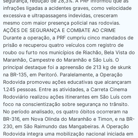
segurança, redução de 28,3%. A PRF informou que as
infrações ligadas a acidentes graves, como velocidade
excessiva e ultrapassagens indevidas, cresceram
mesmo com maior presença policial nas rodovias.
AÇÕES DE SEGURANÇA E COMBATE AO CRIME
Durante a operação, a PRF cumpriu cinco mandados de
prisão e recuperou quatro veículos com registro de
roubo ou furto nos municípios de Riachão, Bela Vista do
Maranhão, Campestre do Maranhão e São Luís. O
principal destaque foi a apreensão de 213 kg de skunk
na BR-135, em Peritoró. Paralelamente, a Operação
Rodovida promoveu ações educativas que alcançaram
1.245 pessoas. Entre as atividades, a Carreta Cinema
Rodoviário realizou ações itinerantes em São Luís com
foco na conscientização sobre segurança no trânsito.
No período analisado, os quatro óbitos ocorreram na
BR-316, em Nova Olinda do Maranhão e Timon, e na BR-
230, em São Raimundo das Mangabeiras. A Operação
Rodovida integra uma mobilização nacional iniciada em