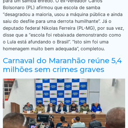
para um samba enredo. O ex-vereador Carlos
Bolsonaro (PL) afirmou que escola de samba
“desagradou a maioria, usou a máquina pública e ainda
saiu do desfile para uma derrota humilhante”. Já o
deputado federal Nikolas Ferreira (PL-MG), por sua vez,
disse que a “escola foi rebaixada demonstrando como
o Lula está afundando o Brasil”. “Isto sim foi uma
homenagem muito bem adequada”, completou.
Carnaval do Maranhão reúne 5,4
milhões sem crimes graves