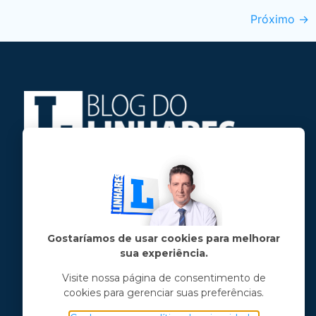
Próximo
→
Jose Linhares Jr é maranhense.
Formado em Jornalismo, estudou filosofia
e tem pós-graduações em ciência política
e marketing político.
Gostaríamos de usar cookies para melhorar
sua experiência.
Menu principal
Visite nossa página de consentimento de
cookies para gerenciar suas preferências.
Notícias
Opinião