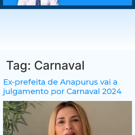
Tag:
Carnaval
Ex-prefeita de Anapurus vai a
julgamento por Carnaval 2024