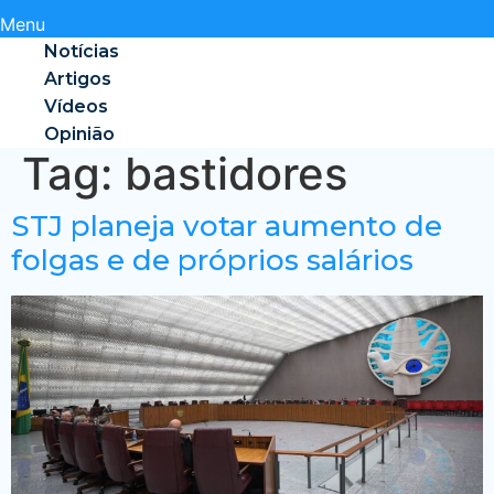
Menu
Notícias
Artigos
Vídeos
Opinião
Tag:
bastidores
STJ planeja votar aumento de
folgas e de próprios salários