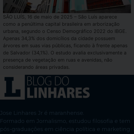
SÃO LUÍS, 16 de maio de 2025 – São Luís aparece
como a penúltima capital brasileira em arborização
urbana, segundo o Censo Demográfico 2022 do IBGE.
Apenas 34,3% dos domicílios da cidade possuem
árvores em suas vias públicas, ficando à frente apenas
de Salvador (34,1%). O estudo avalia exclusivamente a
presença de vegetação em ruas e avenidas, não
considerando áreas privadas.
Jose Linhares Jr é maranhense.
Formado em Jornalismo, estudou filosofia e tem
pós-graduações em ciência política e marketing