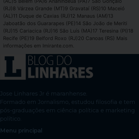
(AC)5 Belém (PA)6 Ananindeua (PA)7 São Gonçalo
(RJ)8 Várzea Grande (MT)9 Gravataí (RS)10 Maceió
(AL)11 Duque de Caxias (RJ)12 Manaus (AM)13
Jaboatão dos Guararapes (PE)14 São João de Meriti
(RJ)15 Cariacica (RJ)16 São Luís (MA)17 Teresina (PI)18
Recife (PE)19 Belford Roxo (RJ)20 Canoas (RS) Mais
informações em Imirante.com.
Jose Linhares Jr é maranhense.
Formado em Jornalismo, estudou filosofia e tem
pós-graduações em ciência política e marketing
político.
Menu principal