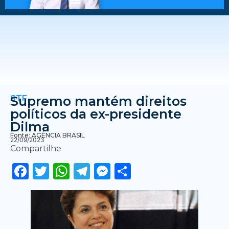
STF
Supremo mantém direitos
políticos da ex-presidente
Dilma
Fonte: AGÊNCIA BRASIL
22/09/2023
Compartilhe
Facebook
Twitter
WhatsApp
Telegram
Messenger
Share