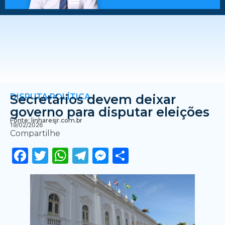
DISPUTA POLÍTICA
Secretários devem deixar
governo para disputar eleições
Fonte: linharesjr.com.br
19/02/2026
Compartilhe
Facebook
Twitter
WhatsApp
Telegram
Messenger
Share