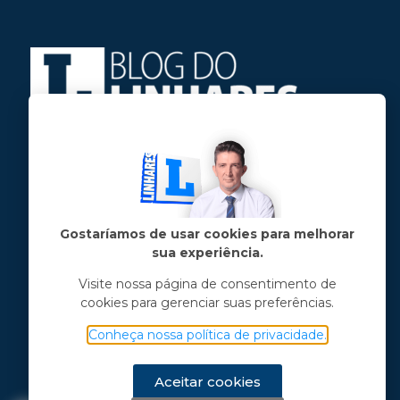
Jose Linhares Jr é maranhense.
Formado em Jornalismo, estudou filosofia
e tem pós-graduações em ciência política
e marketing político.
Gostaríamos de usar cookies para melhorar
sua experiência.
Menu principal
Visite nossa página de consentimento de
cookies para gerenciar suas preferências.
Notícias
Opinião
Conheça nossa política de privacidade.
Vídeos
Chama o Linhares
Aceitar cookies