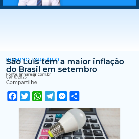
INFERNO TARIFÁRIO
São Luís tem a maior inflação
do Brasil em setembro
Fonte: linharesjr.com.br
09/10/2025
Compartilhe
Facebook
Twitter
WhatsApp
Telegram
Messenger
Share