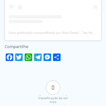
Uma publicação compartilhada por Mad Dwarf – Tap House – SLZ (@md.saoluisma)
Compartilhe
Facebook
Twitter
WhatsApp
Telegram
Messenger
Share
0
Classificação da not
ícias