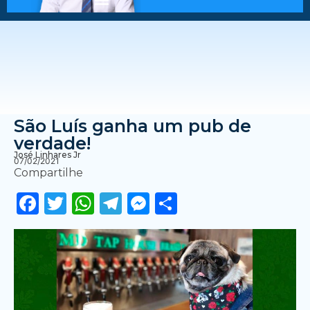
São Luís ganha um pub de
verdade!
José Linhares Jr
07/02/2021
Compartilhe
Facebook
Twitter
WhatsApp
Telegram
Messenger
Share