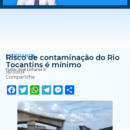
ESPERANÇA
Risco de contaminação do Rio
Tocantins é mínimo
Fonte: José Linhares Jr
26/12/2024
Compartilhe
Facebook
Twitter
WhatsApp
Telegram
Messenger
Share