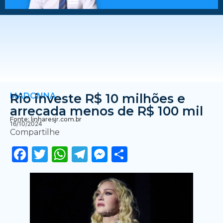
MADONNA
Rio investe R$ 10 milhões e
arrecada menos de R$ 100 mil
Fonte: linharesjr.com.br
16/10/2024
Compartilhe
Facebook
Twitter
WhatsApp
Telegram
Messenger
Share