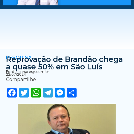
PESQUISA
Reprovação de Brandão chega
a quase 50% em São Luís
Fonte: linharesjr.com.br
22/07/2024
Compartilhe
Facebook
Twitter
WhatsApp
Telegram
Messenger
Share