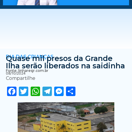
DIA DAS CRIANÇAS
Quase mil presos da Grande
Ilha serão liberados na saidinha
Fonte: linharesjr.com.br
08/10/2024
Compartilhe
Facebook
Twitter
WhatsApp
Telegram
Messenger
Share