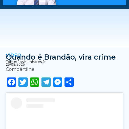
VÍDEO
Quando é Brandão, vira crime
Fonte: José Linhares Jr
25/08/2025
Compartilhe
Facebook
Twitter
WhatsApp
Telegram
Messenger
Share