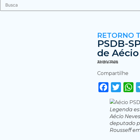
RETORNO 
PSDB-SP 
de Aécio
25/05/2026
Andre Reis
Compartilhe
Faceb
Twi
Legenda es
Aécio Neves
deputado pe
Rousseff em