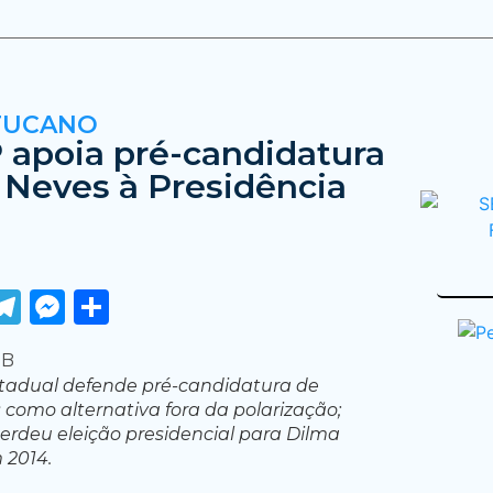
TUCANO
apoia pré-candidatura
 Neves à Presidência
ook
tter
WhatsApp
Telegram
Messenger
Share
tadual defende pré-candidatura de
 como alternativa fora da polarização;
rdeu eleição presidencial para Dilma
 2014.