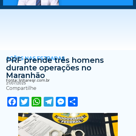
AÇÕES NAS ESTRADAS
PRF prende três homens
durante operações no
Maranhão
Fonte: linharesjr.com.br
21/07/2025
Compartilhe
Facebook
Twitter
WhatsApp
Telegram
Messenger
Share