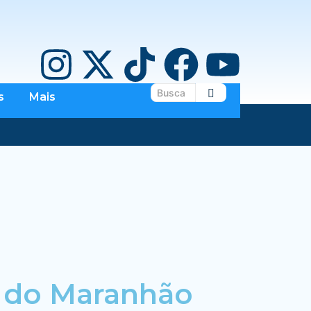
s
Mais
s do Maranhão