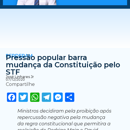
PERDERAM
Pressão popular barra
mudança da Constituição pelo
STF
José Linhares Jr
07/12/2020
Compartilhe
Facebook
Twitter
WhatsApp
Telegram
Messenger
Share
Ministros decidiram pela proibição após
repercussão negativa pela mudança
da regra constitucional que permitira a