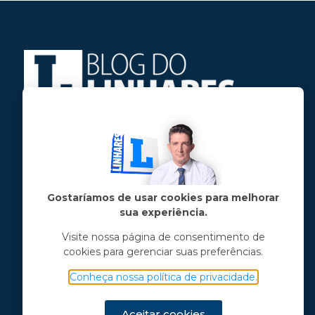
Jose Linhares Jr é maranhense.
Formado em Jornalismo, estudou filosofia
e tem pós-graduações em ciência política
e marketing político.
Gostaríamos de usar cookies para melhorar
sua experiência.
Menu principal
Visite nossa página de consentimento de
cookies para gerenciar suas preferências.
Notícias
Opinião
Conheça nossa política de privacidade.
Vídeos
Chama o Linhares
Aceitar cookies