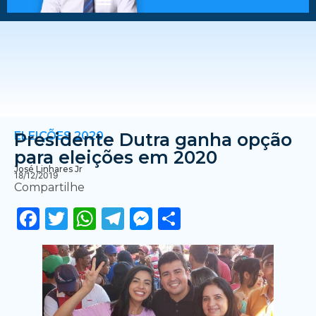
ELEIÇÕES 2020
Presidente Dutra ganha opção
para eleições em 2020
José Linhares Jr
18/12/2019
Compartilhe
Facebook
Twitter
WhatsApp
Telegram
Messenger
Share