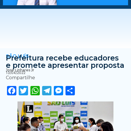
SÃO LUÍS
Prefeitura recebe educadores
e promete apresentar proposta
José Linhares Jr
13/04/2022
Compartilhe
Facebook
Twitter
WhatsApp
Telegram
Messenger
Share