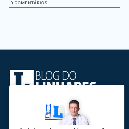
0
COMENTÁRIOS
Jose Linhares Jr é maranhense.
Formado em Jornalismo, estudou filosofia
e tem pós-graduações em ciência política