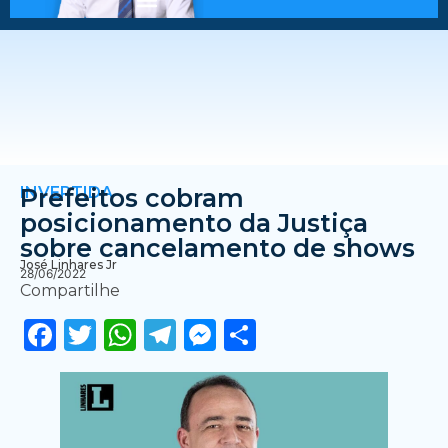
INVERTIDA
Prefeitos cobram
posicionamento da Justiça
sobre cancelamento de shows
José Linhares Jr
28/06/2022
Compartilhe
Facebook
Twitter
WhatsApp
Telegram
Messenger
Share